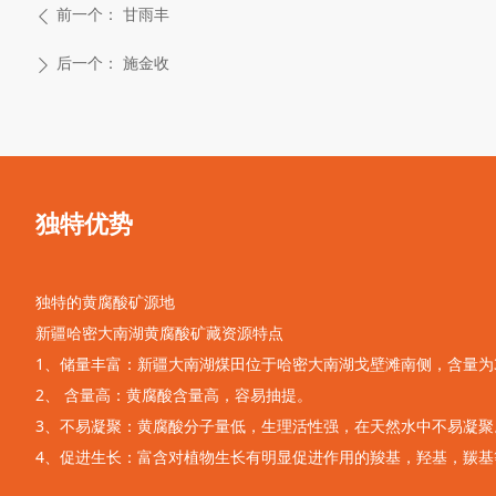
前一个：
甘雨丰
ꄴ
后一个：
施金收
ꄲ
独特优势
独特的黄腐酸矿源地
新疆哈密大南湖黄腐酸矿藏资源特点
1、储量丰富：新疆大南湖煤田位于哈密大南湖戈壁滩南侧，含量为3.
2、 含量高：黄腐酸含量高，容易抽提。
3、不易凝聚：黄腐酸分子量低，生理活性强，在天然水中不易凝聚
4、促进生长：富含对植物生长有明显促进作用的羧基，羟基，羰基