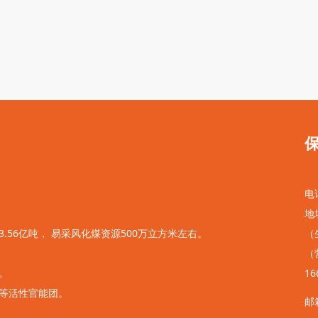
电话
地
56亿吨， 易采风化煤资源500万立方米左右。
（
（
。
1
等活性官能团。
邮箱