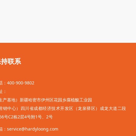
保持联系
：400-900-9802
址：
生产基地）新疆哈密市伊州区花园乡腐植酸工业园
营销中心）
四川省成都经济技术开发区（龙泉驿区）
成龙大道二段
666号C2栋2层4号附1号、2号
：service@hardyloong.com