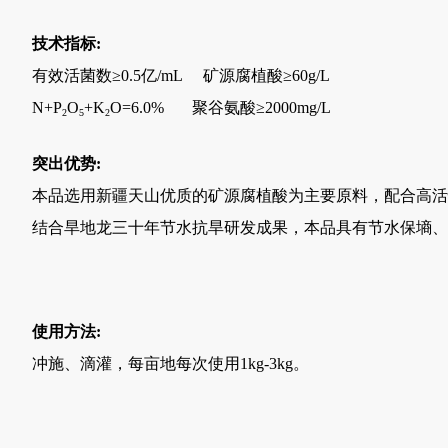
技术指标:
有效活菌数≥0.5亿/mL 矿源腐植酸≥60g/L
N+P
O
+K
O=6.0% 聚谷氨酸≥2000mg/L
2
5
2
突出优
势:
本品选用新疆天山优质的矿源腐植酸为主要原料，配合高活
结合旱地龙三十年节水抗旱研发成果，本品具有节水保墒、
使用方法:
冲施、滴灌，每亩地每次使用1kg-3kg。